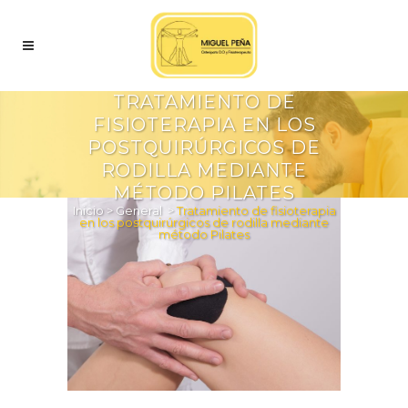
TRATAMIENTO DE
FISIOTERAPIA EN LOS
POSTQUIRÚRGICOS DE
RODILLA MEDIANTE
MÉTODO PILATES
Inicio
>
General
>
Tratamiento de fisioterapia
en los postquirúrgicos de rodilla mediante
método Pilates