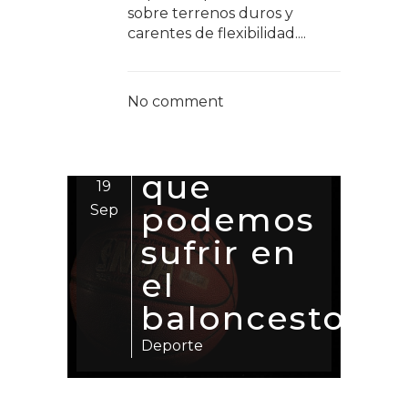
sobre terrenos duros y
carentes de flexibilidad....
es
s
No comment
pales
nes
mos
 en
¿Qué es
10
la
Oc
02
cesto?
epicondilitis
Oct
Enfermedades