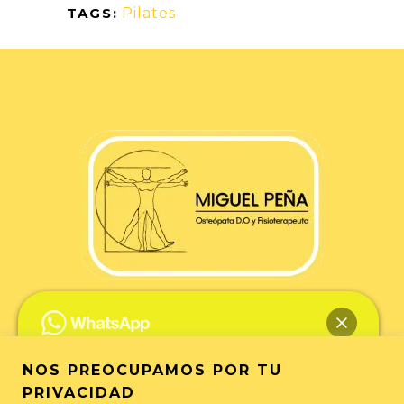
TAGS:
Pilates
Miguel Peña | Fisioterapia y Osteopatía
Granada
Camino de Ronda, 46, 1ºE, 18004 Granada
NOS PREOCUPAMOS POR TU
Teléfonos: 606 61 05 16 y Whatsapp 608 75 71 68
PRIVACIDAD
Hola... ¿en qué puedo ayudarte?