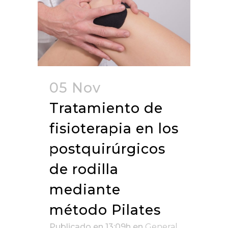
05 Nov
Tratamiento de
fisioterapia en los
postquirúrgicos
de rodilla
mediante
método Pilates
Publicado en 13:09h
en
General