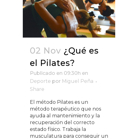
02 Nov
¿Qué es
el Pilates?
Publicado en 09:30h
en
Deporte
por
Miguel Peña
Share
El método Pilates es un
método terapéutico que nos
ayuda al mantenimiento y la
recuperación del correcto
estado físico. Trabaja la
musculatura para conseguir un