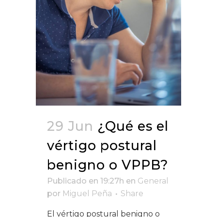
29 Jun
¿Qué es el
vértigo postural
benigno o VPPB?
Publicado en 19:27h
en
General
por
Miguel Peña
Share
El vértigo postural benigno o