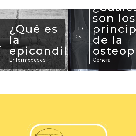
¿Cuáles
la
son los
tortíco
28
principios
del
Oct
de la
recién
t
s?
osteopatía?
nacido
General
General