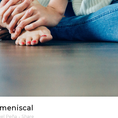
 meniscal
el Peña
Share