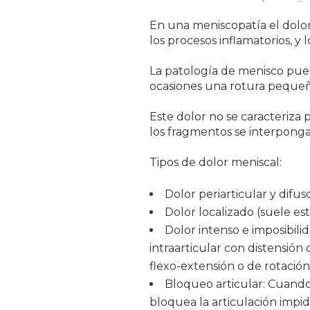
En una meniscopatía el dolor 
los procesos inflamatorios, y l
La patología de menisco puede
ocasiones una rotura pequeñ
Este dolor no se caracteriza
los fragmentos se interponga 
Tipos de dolor meniscal:
Dolor periarticular y difus
Dolor localizado (suele est
Dolor intenso e imposibil
intraarticular con distensió
flexo-extensión o de rotación
Bloqueo articular: Cuando
bloquea la articulación impid