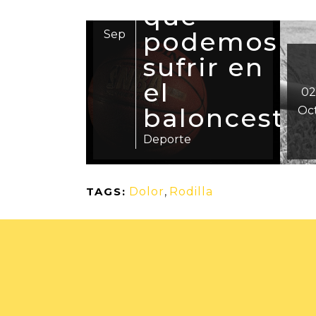
¿Qué es
10
la
Oc
02
epicondiliti
Oct
Enfermedades
TAGS:
Dolor
,
Rodilla