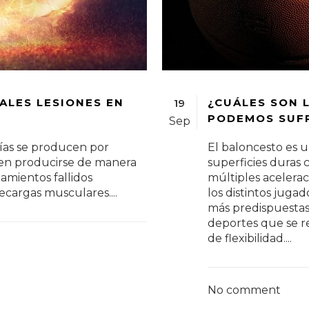
ALES LESIONES EN
¿CUÁLES SON 
19
PODEMOS SUFR
Sep
gías se producen por
El baloncesto es 
den producirse de manera
superficies duras 
zamientos fallidos
múltiples acelerac
recargas musculares....
los distintos jugad
más predispuestas 
deportes que se r
de flexibilidad....
No comment
¿Qué e