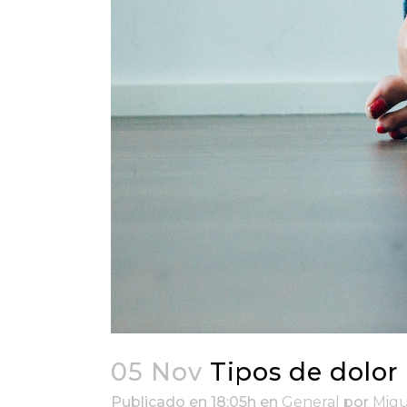
05 Nov
Tipos de dolor
Publicado en 18:05h
en
General
por
Migu