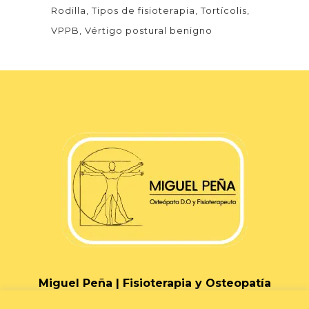
Rodilla
Tipos de fisioterapia
Tortícolis
VPPB
Vértigo postural benigno
Miguel Peña | Fisioterapia y Osteopatía
Granada