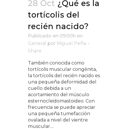
28 Oct
¿Qué es la
tortícolis del
recién nacido?
Publicado en 09:00h
en
General
por
Miguel Peña
Share
También conocida como
tortícolis muscular congénita,
la tortícolis del recién nacido es
una pequeña deformidad del
cuello debida a un
acortamiento del músculo
esternocleidomastoideo. Con
frecuencia se puede apreciar
una pequeña tumefacción
ovalada a nivel del vientre
muscular....