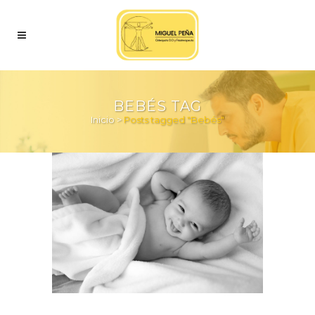
BEBÉS TAG
Inicio
>
Posts tagged "Bebés"